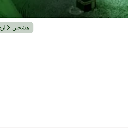
هشجین
ارد