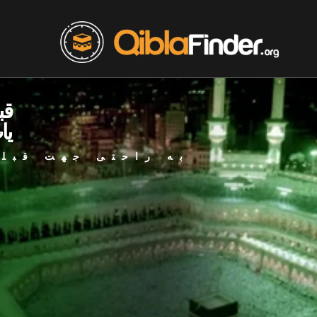
قب
یا
به راحتی جهت قبله