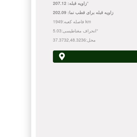
207.12°
زاویه قبله:
زاویه قبله برای قطب نما:
202.09
1949 km
فاصله کعبه:
5.03°
انحراف مغناطیسی:
محل:
48.3236
,
37.3732