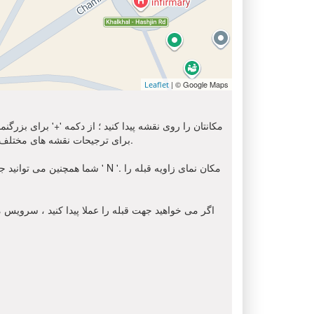
| © Google Maps
Leaflet
مکانتان را روی نقشه پیدا کنید ؛ از دکمه '+' برای بزرگ
استفاده کنید. برای دریافت تصویر ماهواره ای از محل شما, لطفا انتخاب کنید ' Sat ' از اینجا. شما می توانید از گزینه 'OSM' برای ترجیحات نقشه های مختلف استفاده کنید.
شما همچنین می توانید جهت قبل
اگر می خواهید جهت قبله را عملا پیدا کنید ، سرویس مک