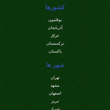
کشورها
بوقلمون
آذربایجان
عراق
ترکمنستان
پاکستان
شهر ها
تهران
مشهد
اصفهان
تبریز
شیراز