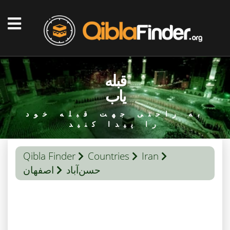
قبله
یاب
به راحتی جهت قبله خود
را پیدا کنید
Qibla Finder
Countries
Iran
حسن‌آباد
اصفهان