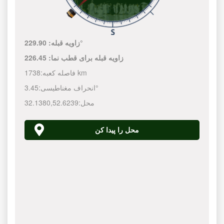
229.90°
زاویه قبله:
زاویه قبله برای قطب نما:
226.45
1738 km
فاصله کعبه:
3.45°
انحراف مغناطیسی:
محل:
52.6239
,
32.1380
محل را پیدا کن