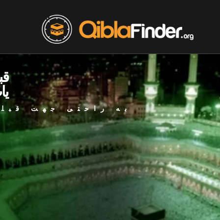
قب
یا
به راحتی جهت قبله