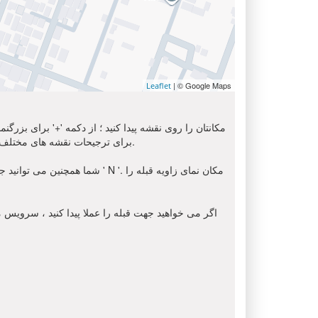
| © Google Maps
Leaflet
مکانتان را روی نقشه پیدا کنید ؛ از دکمه '+' برای بزرگ
استفاده کنید. برای دریافت تصویر ماهواره ای از محل شما, لطفا انتخاب کنید ' Sat ' از اینجا. شما می توانید از گزینه 'OSM' برای ترجیحات نقشه های مختلف استفاده کنید.
شما همچنین می توانید جهت قبل
اگر می خواهید جهت قبله را عملا پیدا کنید ، سرویس مک