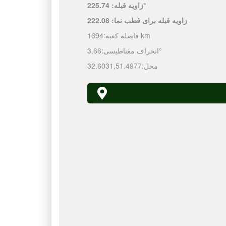
225.74°
زاویه قبله:
زاویه قبله برای قطب نما:
222.08
1694 km
فاصله کعبه:
3.66°
انحراف مغناطیسی:
محل:
51.4977
,
32.6031