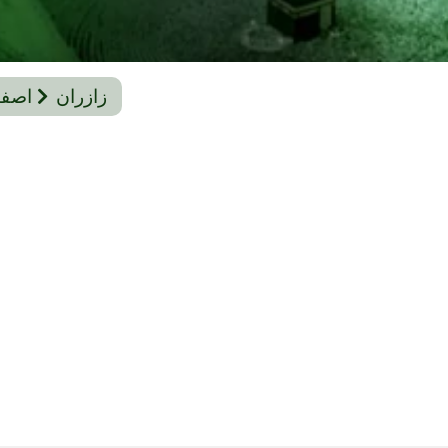
زازران
اصفه