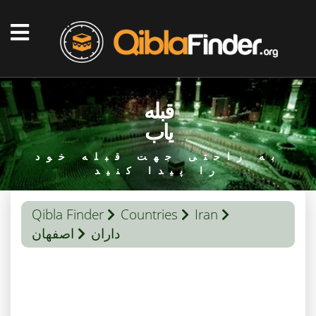
قبله
یاب
به راحتی جهت قبله خود
را پیدا کنید
Qibla Finder
Countries
Iran
داران
اصفهان