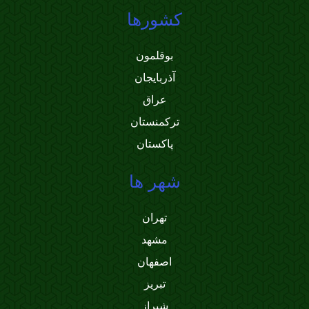
کشورها
بوقلمون
آذربایجان
عراق
ترکمنستان
پاکستان
شهر ها
تهران
مشهد
اصفهان
تبریز
شیراز