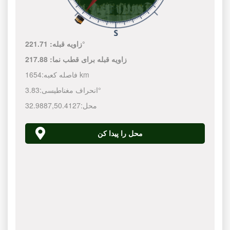
221.71°
زاویه قبله:
زاویه قبله برای قطب نما:
217.88
1654 km
فاصله کعبه:
3.83°
انحراف مغناطیسی:
محل:
50.4127
,
32.9887
محل را پیدا کن