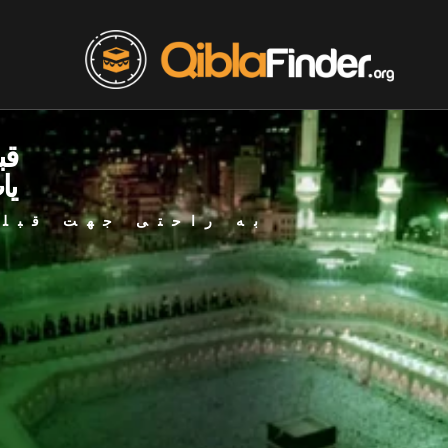
قب
یا
به راحتی جهت قبله