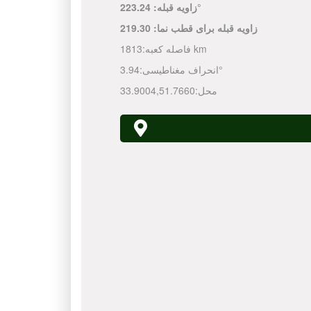
223.24°
زاویه قبله:
زاویه قبله برای قطب نما:
219.30
1813 km
فاصله کعبه:
3.94°
انحراف مغناطیسی:
محل:
51.7660
,
33.9004