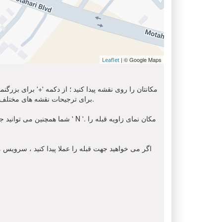
| © Google Maps
Leaflet
مکانتان را روی نقشه پیدا کنید ؛ از دکمه '+' برای بزرگ
استفاده کنید. برای دریافت تصویر ماهواره ای از محل شما, لطفا انتخاب کنید ' Sat ' از اینجا. شما می توانید از گزینه 'OSM' برای ترجیحات نقشه های مختلف استفاده کنید.
شما همچنین می توانید جهت قبل
اگر می خواهید جهت قبله را عملا پیدا کنید ، سرویس مک