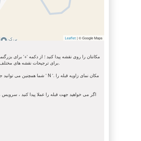
| © Google Maps
Leaflet
مکانتان را روی نقشه پیدا کنید ؛ از دکمه '+' برای بزرگ
استفاده کنید. برای دریافت تصویر ماهواره ای از محل شما, لطفا انتخاب کنید ' Sat ' از اینجا. شما می توانید از گزینه 'OSM' برای ترجیحات نقشه های مختلف استفاده کنید.
شما همچنین می توانید جهت قبل
اگر می خواهید جهت قبله را عملا پیدا کنید ، سرویس مک