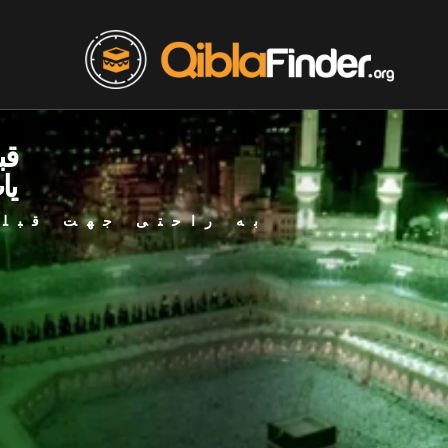
قب
یا
به راحتی جهت قبله