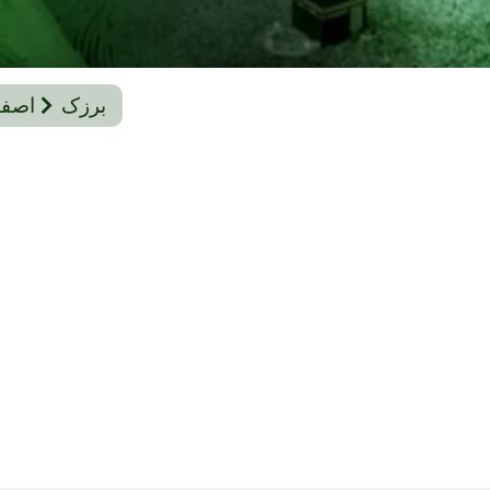
برزک
اصفه