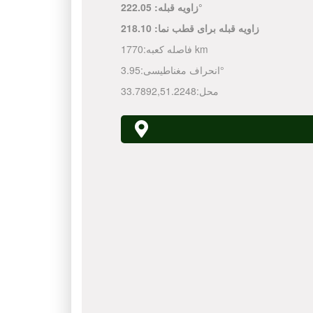
222.05°
زاویه قبله:
زاویه قبله برای قطب نما:
218.10
1770 km
فاصله کعبه:
3.95°
انحراف مغناطیسی:
محل:
51.2248
,
33.7892