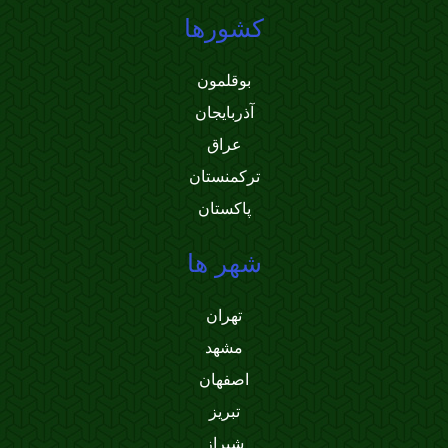
کشورها
بوقلمون
آذربایجان
عراق
ترکمنستان
پاکستان
شهر ها
تهران
مشهد
اصفهان
تبریز
شیراز