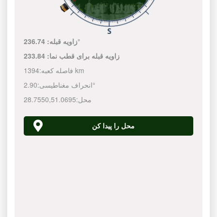
236.74°
زاویه قبله:
زاویه قبله برای قطب نما:
233.84
1394 km
فاصله کعبه:
2.90°
انحراف مغناطیسی:
محل:
51.0695
,
28.7550
محل را پیدا کن