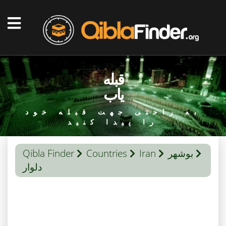
قبله
یاب
به راحتی جهت قبله خود
را پیدا کنید
بوشهر
Iran
Countries
Qibla Finder
دلوار