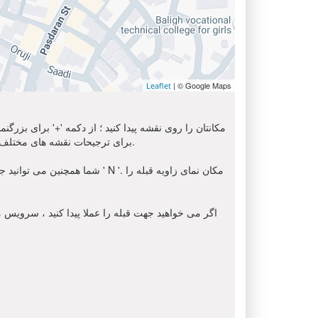
| © Google Maps
Leaflet
مکانتان را روی نقشه پیدا کنید ؛ از دکمه '+' برای بزرگ
استفاده کنید. برای دریافت تصویر ماهواره ای از محل شما, لطفا انتخاب کنید ' Sat ' از اینجا. شما می توانید از گزینه 'OSM' برای ترجیحات نقشه های مختلف استفاده کنید.
شما همچنین می توانید جهت قبل
اگر می خواهید جهت قبله را عملا پیدا کنید ، سرویس مک