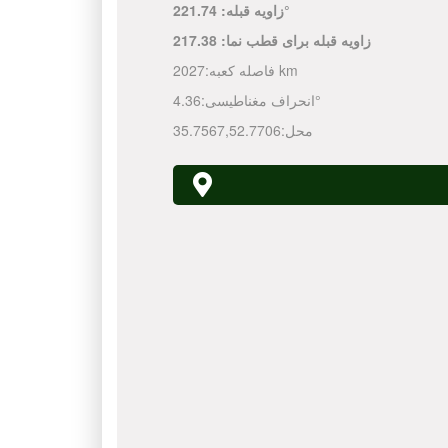
221.74°
زاویه قبله:
زاویه قبله برای قطب نما:
217.38
2027 km
فاصله کعبه:
4.36°
انحراف مغناطیسی:
محل:
52.7706
,
35.7567