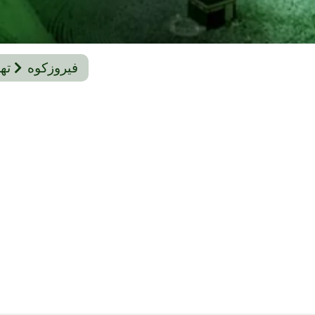
فیروزکوه
ته