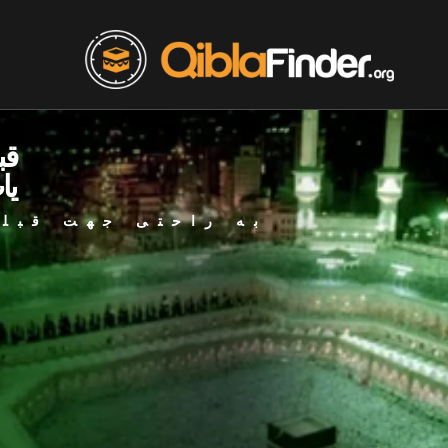
قب
یا
به راحتی جهت قبله