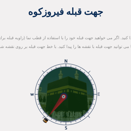
جهت قبله فیروزکوه
کنید. اگر می خواهید جهت قبله خود را با استفاده از قطب نما (زاویه قبله برای 
ا می توانید جهت قبله با نقشه ها را پیدا کنید. با خط جهت قبله بر روی نقشه شم