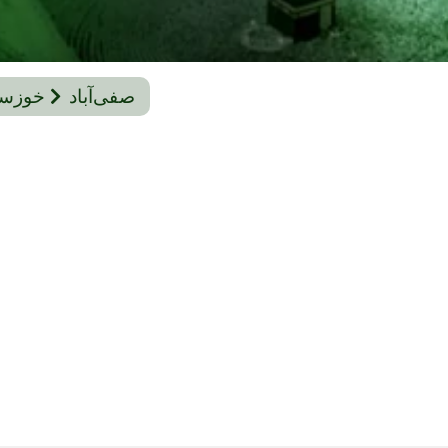
صفی‌آباد
خوزست