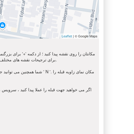
| © Google Maps
Leaflet
مکانتان را روی نقشه پیدا کنید ؛ از دکمه '+' برای بزرگ
استفاده کنید. برای دریافت تصویر ماهواره ای از محل شما, لطفا انتخاب کنید ' Sat ' از اینجا. شما می توانید از گزینه 'OSM' برای ترجیحات نقشه های مختلف استفاده کنید.
شما همچنین می توانید جهت قبل
اگر می خواهید جهت قبله را عملا پیدا کنید ، سرویس مک