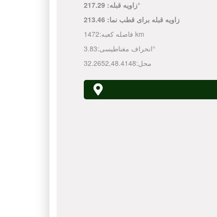
217.29°
زاویه قبله:
زاویه قبله برای قطب نما:
213.46
1472 km
فاصله کعبه:
3.83°
انحراف مغناطیسی:
محل:
48.4148
,
32.2652