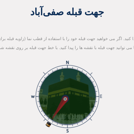
جهت قبله صفی‌آباد
کنید. اگر می خواهید جهت قبله خود را با استفاده از قطب نما (زاویه قبله برای 
ا می توانید جهت قبله با نقشه ها را پیدا کنید. با خط جهت قبله بر روی نقشه شم