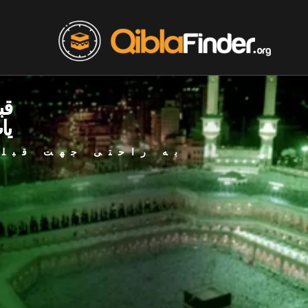
قب
یا
به راحتی جهت قبله