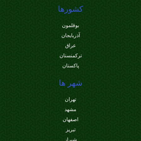
کشورها
بوقلمون
آذربایجان
عراق
ترکمنستان
پاکستان
شهر ها
تهران
مشهد
اصفهان
تبریز
شیراز