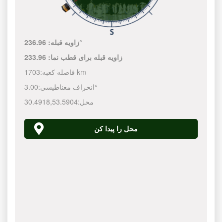
236.96°
زاویه قبله:
زاویه قبله برای قطب نما:
233.96
1703 km
فاصله کعبه:
3.00°
انحراف مغناطیسی:
محل:
53.5904
,
30.4918
محل را پیدا کن