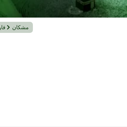
مشکان
فا