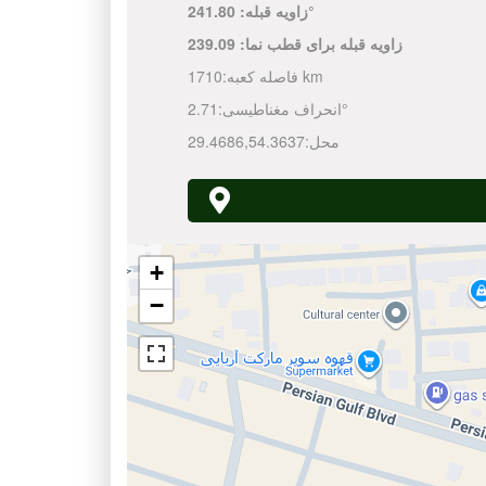
241.80°
زاویه قبله:
زاویه قبله برای قطب نما:
239.09
1710 km
فاصله کعبه:
2.71°
انحراف مغناطیسی:
محل:
54.3637
,
29.4686
+
−