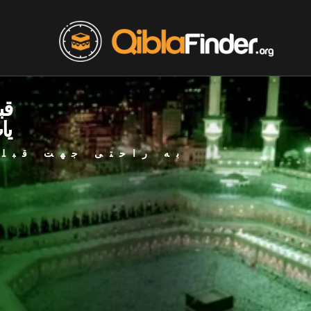
قب
یا
به راحتی جهت قبله