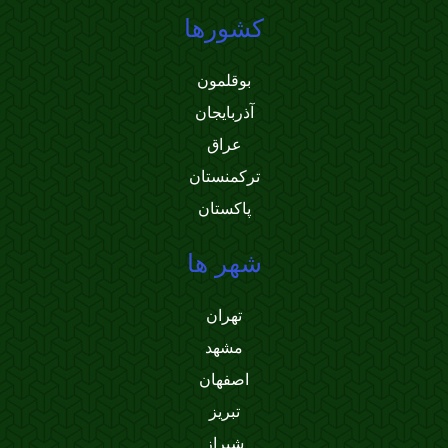
کشورها
بوقلمون
آذربایجان
عراق
ترکمنستان
پاکستان
شهر ها
تهران
مشهد
اصفهان
تبریز
شیراز