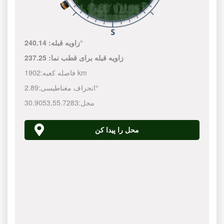
240.14°
زاویه قبله:
زاویه قبله برای قطب نما:
237.25
1902 km
فاصله کعبه:
2.89°
انحراف مغناطیسی:
محل:
55.7283
,
30.9053
محل را پیدا کن