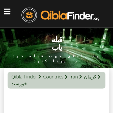
قبله
یاب
به راحتی جهت قبله خود
را پیدا کنید
کرمان
Iran
Countries
Qibla Finder
خورسند