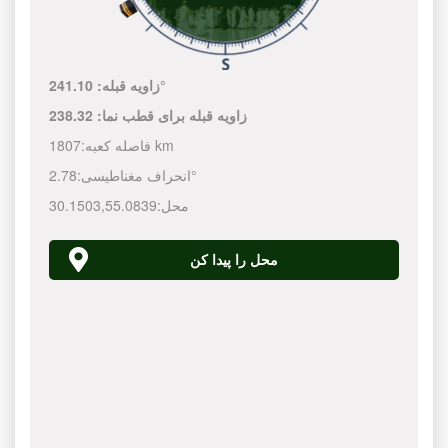
241.10°
زاویه قبله:
زاویه قبله برای قطب نما:
238.32
1807 km
فاصله کعبه:
2.78°
انحراف مغناطیسی:
محل:
55.0839
,
30.1503
محل را پیدا کن