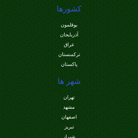
کشورها
بوقلمون
آذربایجان
عراق
ترکمنستان
پاکستان
شهر ها
تهران
مشهد
اصفهان
تبریز
شیراز