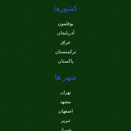
کشورها
بوقلمون
آذربایجان
عراق
ترکمنستان
پاکستان
شهر ها
تهران
مشهد
اصفهان
تبریز
شیراز