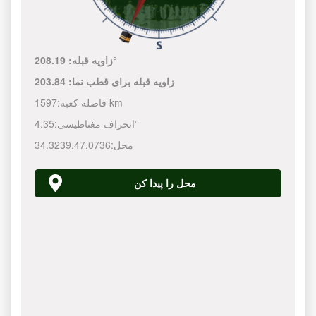
208.19°
زاویه قبله:
زاویه قبله برای قطب نما:
203.84
1597 km
فاصله کعبه:
4.35°
انحراف مغناطیسی:
محل:
47.0736
,
34.3239
محل را پیدا کن