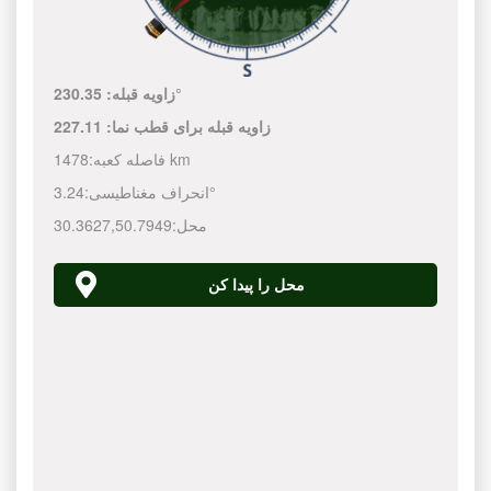
230.35°
زاویه قبله:
زاویه قبله برای قطب نما:
227.11
1478 km
فاصله کعبه:
3.24°
انحراف مغناطیسی:
محل:
50.7949
,
30.3627
محل را پیدا کن