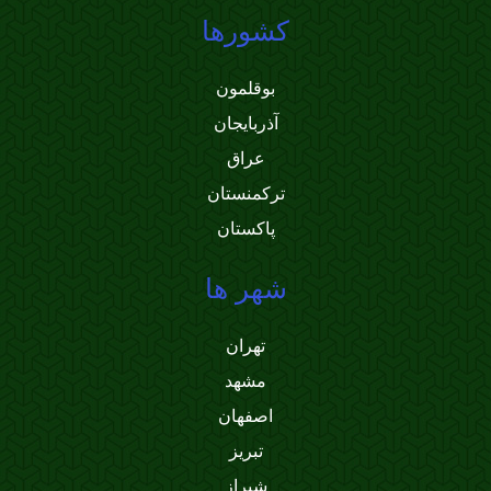
کشورها
بوقلمون
آذربایجان
عراق
ترکمنستان
پاکستان
شهر ها
تهران
مشهد
اصفهان
تبریز
شیراز