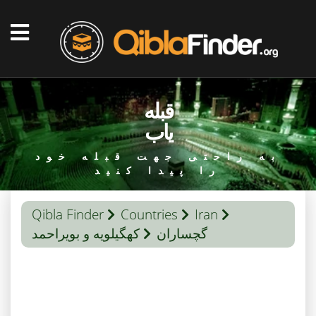
قبله
یاب
به راحتی جهت قبله خود
را پیدا کنید
Qibla Finder
Countries
Iran
گچساران
کهگیلویه و بویراحمد