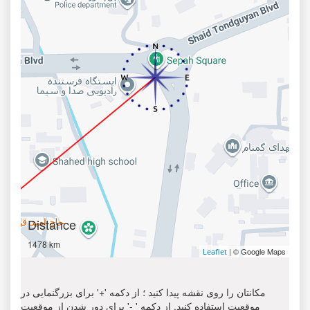
Distance
1478 km
| © Google Maps
Leaflet
مکانتان را روی نقشه پیدا کنید ؛ از دکمه '+' برای بزرگنمایی در
موقعیت استفاده کنید. از دکمه ' -' برای دور شدن از موقعیت