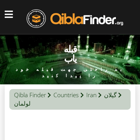
قبله
یاب
به راحتی جهت قبله خود
را پیدا کنید
گیلان
Iran
Countries
Qibla Finder
لولمان