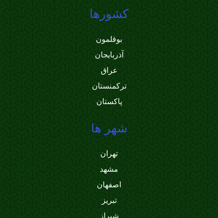
کشورها
بوقلمون
آذربایجان
عراق
ترکمنستان
پاکستان
شهر ها
تهران
مشهد
اصفهان
تبریز
شیراز