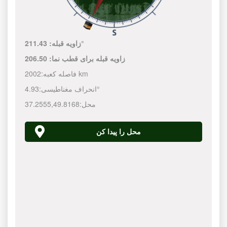
211.43°
زاویه قبله:
زاویه قبله برای قطب نما:
206.50
2002 km
فاصله کعبه:
4.93°
انحراف مغناطیسی:
محل:
49.8168
,
37.2555
محل را پیدا کن