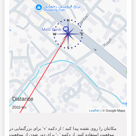
Distance
2002 km
| © Google Maps
Leaflet
مکانتان را روی نقشه پیدا کنید ؛ از دکمه '+' برای بزرگنمایی در
موقعیت استفاده کنید. از دکمه ' -' برای دور شدن از موقعیت