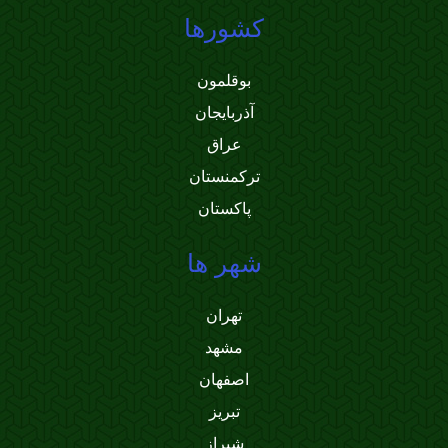
کشورها
بوقلمون
آذربایجان
عراق
ترکمنستان
پاکستان
شهر ها
تهران
مشهد
اصفهان
تبریز
شیراز