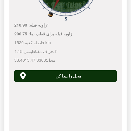
210.90°
زاویه قبله:
زاویه قبله برای قطب نما:
206.75
1520 km
فاصله کعبه:
4.15°
انحراف مغناطیسی:
محل:
47.3303
,
33.4015
محل را پیدا کن