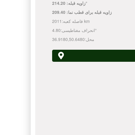
214.20°
زاویه قبله:
زاویه قبله برای قطب نما:
209.40
2011 km
فاصله کعبه:
4.80°
انحراف مغناطیسی:
محل:
50.6480
,
36.9180