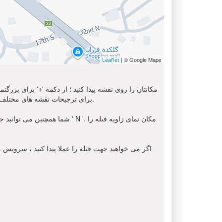
| © Google Maps
Leaflet
مکانتان را روی نقشه پیدا کنید ؛ از دکمه '+' برای بزرگ
استفاده کنید. برای دریافت تصویر ماهواره ای از محل شما, لطفا انتخاب کنید ' Sat ' از اینجا. شما می توانید از گزینه 'OSM' برای ترجیحات نقشه های مختلف استفاده کنید.
شما همچنین می توانید جهت قبل
اگر می خواهید جهت قبله را عملا پیدا کنید ، سرویس مک