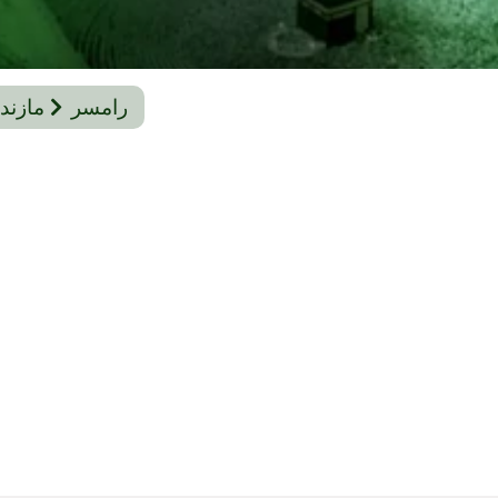
رامسر
مازند