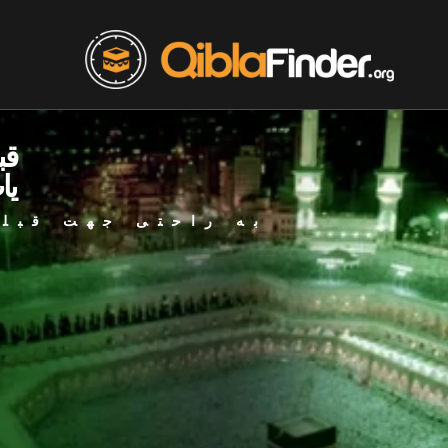
قب
یا
به راحتی جهت قبله