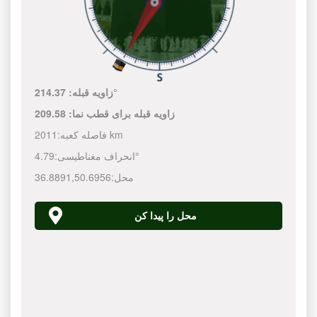
214.37°
زاویه قبله:
زاویه قبله برای قطب نما:
209.58
2011 km
فاصله کعبه:
4.79°
انحراف مغناطیسی:
محل:
50.6956
,
36.8891
محل را پیدا کن