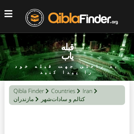
قبله
یاب
به راحتی جهت قبله خود
را پیدا کنید
Qibla Finder
Countries
Iran
کتالم و سادات‌شهر
مازندران