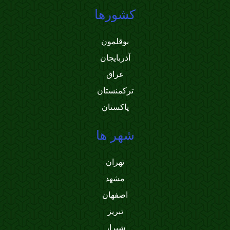
کشورها
بوقلمون
آذربایجان
عراق
ترکمنستان
پاکستان
شهر ها
تهران
مشهد
اصفهان
تبریز
شیراز