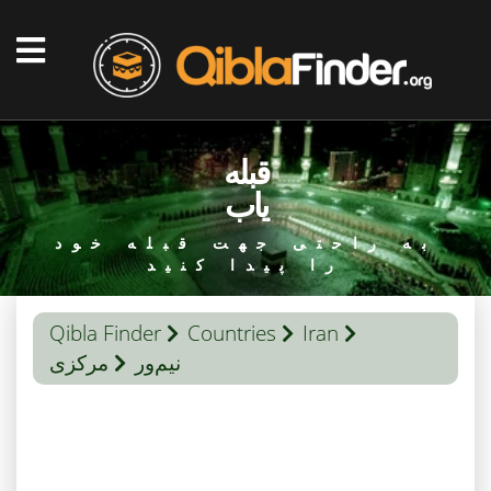
قبله
یاب
به راحتی جهت قبله خود
را پیدا کنید
Qibla Finder
Countries
Iran
نیم‌ور
مرکزی