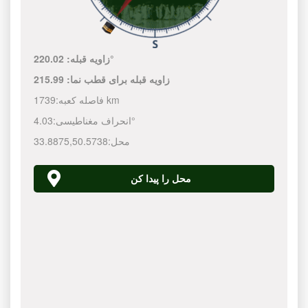
220.02°
زاویه قبله:
زاویه قبله برای قطب نما:
215.99
1739 km
فاصله کعبه:
4.03°
انحراف مغناطیسی:
محل:
50.5738
,
33.8875
محل را پیدا کن