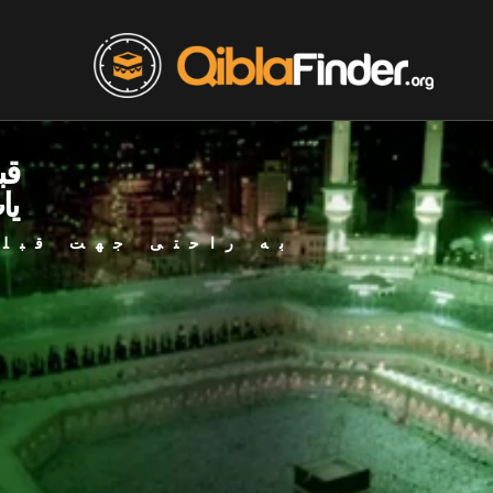
قب
یا
به راحتی جهت قبله