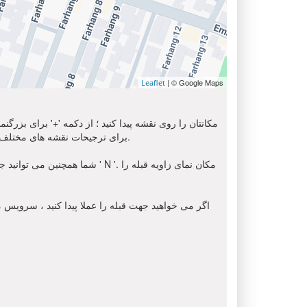
| © Google Maps
Leaflet
مکانتان را روی نقشه پیدا کنید ؛ از دکمه '+' برای بزرگ
استفاده کنید. برای دریافت تصویر ماهواره ای از محل شما, لطفا انتخاب کنید ' Sat ' از اینجا. شما می توانید از گزینه 'OSM' برای ترجیحات نقشه های مختلف استفاده کنید.
شما همچنین می توانید جهت قبل
اگر می خواهید جهت قبله را عملا پیدا کنید ، سرویس مک