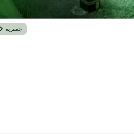
جعفریه