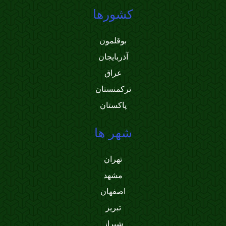
کشورها
بوقلمون
آذربایجان
عراق
ترکمنستان
پاکستان
شهر ها
تهران
مشهد
اصفهان
تبریز
شیراز