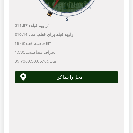
214.67°
زاویه قبله:
زاویه قبله برای قطب نما:
210.14
1876 km
فاصله کعبه:
4.53°
انحراف مغناطیسی:
محل:
50.0578
,
35.7669
محل را پیدا کن