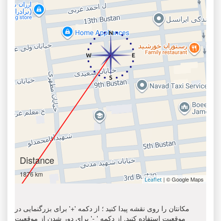
Distance
1876 km
| © Google Maps
Leaflet
مکانتان را روی نقشه پیدا کنید ؛ از دکمه '+' برای بزرگنمایی در
موقعیت استفاده کنید. از دکمه ' -' برای دور شدن از موقعیت