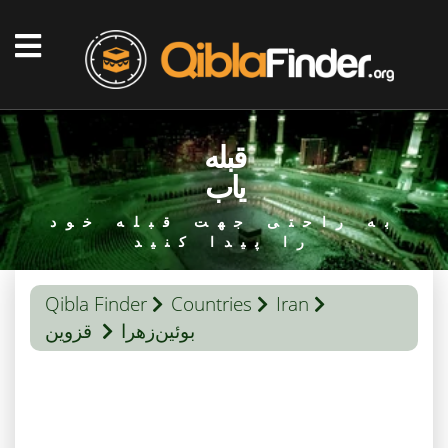
قبله
یاب
به راحتی جهت قبله خود
را پیدا کنید
Qibla Finder
Countries
Iran
بوئین‌زهرا
قزوین