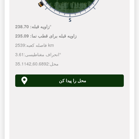
238.70°
زاویه قبله:
زاویه قبله برای قطب نما:
235.09
2539 km
فاصله کعبه:
3.61°
انحراف مغناطیسی:
محل:
60.6892
,
35.1142
محل را پیدا کن