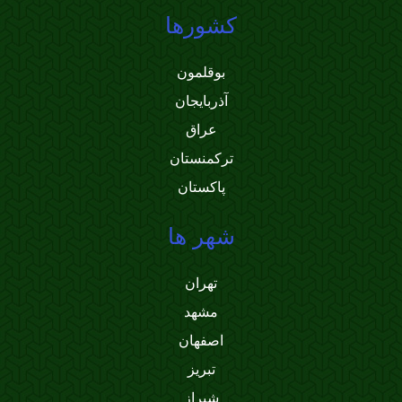
کشورها
بوقلمون
آذربایجان
عراق
ترکمنستان
پاکستان
شهر ها
تهران
مشهد
اصفهان
تبریز
شیراز