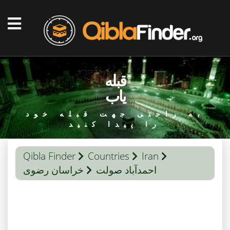
قبله
یاب
به راحتی جهت قبله خود
را پیدا کنید
Qibla Finder
Countries
Iran
احمدآباد صولت
خراسان رضوی