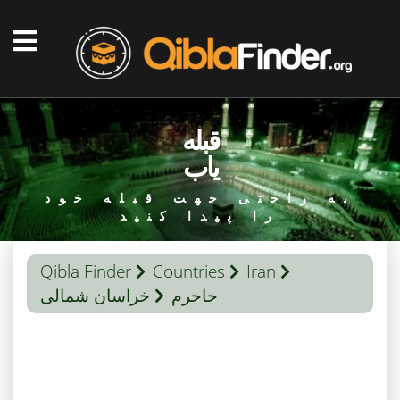
قبله
یاب
به راحتی جهت قبله خود
را پیدا کنید
Qibla Finder
Countries
Iran
جاجرم
خراسان شمالی