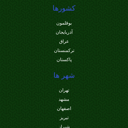
کشورها
بوقلمون
آذربایجان
عراق
ترکمنستان
پاکستان
شهر ها
تهران
مشهد
اصفهان
تبریز
شیراز