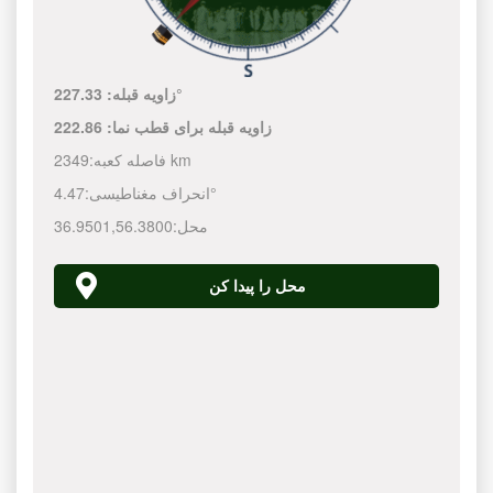
227.33°
زاویه قبله:
زاویه قبله برای قطب نما:
222.86
2349 km
فاصله کعبه:
4.47°
انحراف مغناطیسی:
محل:
56.3800
,
36.9501
محل را پیدا کن