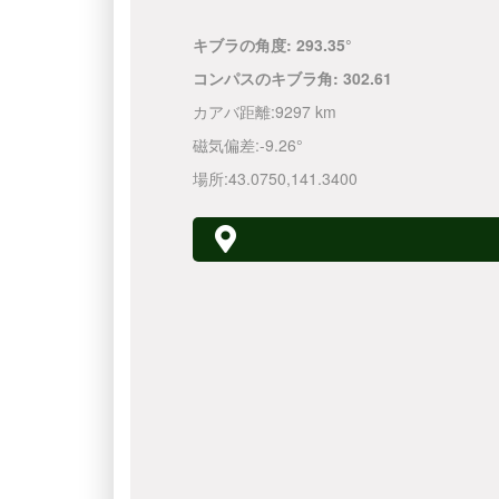
キブラの角度:
293.35°
コンパスのキブラ角:
302.61
カアバ距離:
9297 km
磁気偏差:
-9.26°
場所:
43.0750
,
141.3400