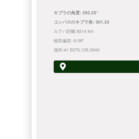
キブラの角度:
292.25°
コンパスのキブラ角:
301.33
カアバ距離:
9214 km
磁気偏差:
-9.08°
場所:
41.5075
,
139.3540