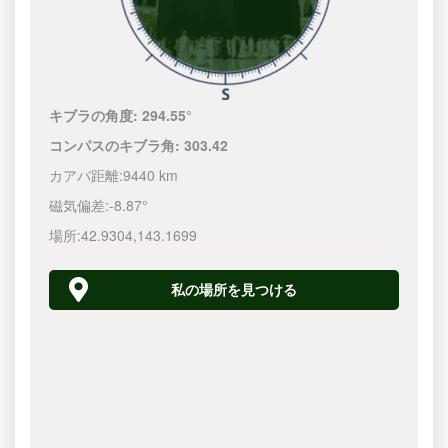
キブラの角度:
294.55°
コンパスのキブラ角:
303.42
カアバ距離:
9440 km
磁気偏差:
-8.87°
場所:
42.9304
,
143.1700
私の場所を見つける