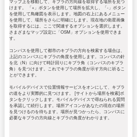
マップ上を移動して、キブラの方向線を取得する場所を見つ
けます。 「+」ボタンを使用して場所を拡大し、「-」ボタン
を使用して鳥瞰図を表示します。地図の右上にあるメニュー
を使用して、場所をさらに明確にします。現在地の衛星画像
を取得するには、ここで関連するオプションを選択します。
さまざまなマップ設定に「OSM」オプションを使用できま
す。
コンパスを使用して都市のキブラの方向を検索する場合は、
上記のコンパスにキブラの角度を使用します。コンパスの針
を北（N）に向けて時計回りにキブラ角（コンパスのキブラ
角）を見つけます。これでキブラの角度が示す方向に祈るこ
とができます。
モバイルデバイスで位置情報サービスをオンにして、キブラ
の道をより実際的に見つけます。 [サイトから場所を検索]ボ
タンをクリックします。モバイルデバイスで尋ねられる質問
を承認して続行します。場所アイコンがあなたの現在の場所
を見つけるのを待ちます。場所が見つかったら、コンパスに
必要なキブラの方向線とキブラの角度がわかります。