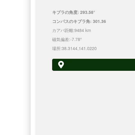
キブラの角度:
293.58°
コンパスのキブラ角:
301.36
カアバ距離:
9484 km
磁気偏差:
-7.78°
場所:
38.3144
,
141.0220