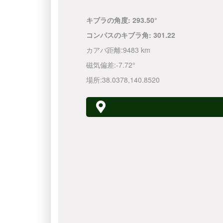
キブラの角度:
293.50°
コンパスのキブラ角:
301.22
カアバ距離:
9483 km
磁気偏差:
-7.72°
場所:
38.0378
,
140.8520