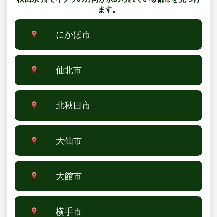
ます。
にかほ市
仙北市
北秋田市
大仙市
大館市
横手市