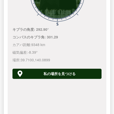
キブラの角度:
292.90°
コンパスのキブラ角:
301.29
カアバ距離:
9348 km
磁気偏差:
-8.39°
場所:
39.7100
,
140.0900
私の場所を見つける