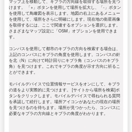
マップ上を移動して、キブラの方向線を取得する場所を見つ
けます。 「+」ボタンを使用して場所を拡大し、「-」ボタン
を使用して鳥瞰図を表示します。地図の右上にあるメニュー
を使用して、場所をさらに明確にします。現在地の衛星画像
を取得するには、ここで関連するオプションを選択します。
さまざまなマップ設定に「OSM」オプションを使用できま
す。
コンパスを使用して都市のキブラの方向を検索する場合は、
上記のコンパスにキブラの角度を使用します。コンパスの針
を北（N）に向けて時計回りにキブラ角（コンパスのキブラ
角）を見つけます。これでキブラの角度が示す方向に祈るこ
とができます。
モバイルデバイスで位置情報サービスをオンにして、キブラ
の道をより実際的に見つけます。 [サイトから場所を検索]ボ
タンをクリックします。モバイルデバイスで尋ねられる質問
を承認して続行します。場所アイコンがあなたの現在の場所
を見つけるのを待ちます。場所が見つかったら、コンパスに
必要なキブラの方向線とキブラの角度がわかります。