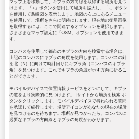
マップ上を移動して、キブラの方向線を取得する場所を見つ
けます。 「+」ボタンを使用して場所を拡大し、「-」ボタン
を使用して鳥瞰図を表示します。地図の右上にあるメニュー
を使用して、場所をさらに明確にします。現在地の衛星画像
を取得するには、ここで関連するオプションを選択します。
さまざまなマップ設定に「OSM」オプションを使用できま
す。
コンパスを使用して都市のキブラの方向を検索する場合は、
上記のコンパスにキブラの角度を使用します。コンパスの針
を北（N）に向けて時計回りにキブラ角（コンパスのキブラ
角）を見つけます。これでキブラの角度が示す方向に祈るこ
とができます。
モバイルデバイスで位置情報サービスをオンにして、キブラ
の道をより実際的に見つけます。 [サイトから場所を検索]ボ
タンをクリックします。モバイルデバイスで尋ねられる質問
を承認して続行します。場所アイコンがあなたの現在の場所
を見つけるのを待ちます。場所が見つかったら、コンパスに
必要なキブラの方向線とキブラの角度がわかります。