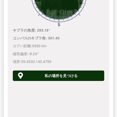
キブラの角度:
293.16°
コンパスのキブラ角:
301.40
カアバ距離:
9390 km
磁気偏差:
-8.24°
場所:
39.4532
,
140.4760
私の場所を見つける