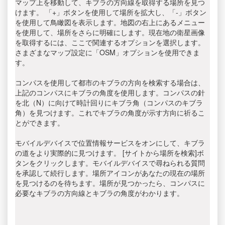
マップ上を移動して、キブラの方向線を取得する場所を見つ
けます。 「+」ボタンを使用して場所を拡大し、「-」ボタン
を使用して鳥瞰図を表示します。地図の右上にあるメニュー
を使用して、場所をさらに明確にします。現在地の衛星画像
を取得するには、ここで関連するオプションを選択します。
さまざまなマップ設定に「OSM」オプションを使用できま
す。
コンパスを使用して都市のキブラの方向を検索する場合は、
上記のコンパスにキブラの角度を使用します。コンパスの針
を北（N）に向けて時計回りにキブラ角（コンパスのキブラ
角）を見つけます。これでキブラの角度が示す方向に祈るこ
とができます。
モバイルデバイスで位置情報サービスをオンにして、キブラ
の道をより実際的に見つけます。 [サイトから場所を検索]ボ
タンをクリックします。モバイルデバイスで尋ねられる質問
を承認して続行します。場所アイコンがあなたの現在の場所
を見つけるのを待ちます。場所が見つかったら、コンパスに
必要なキブラの方向線とキブラの角度がわかります。