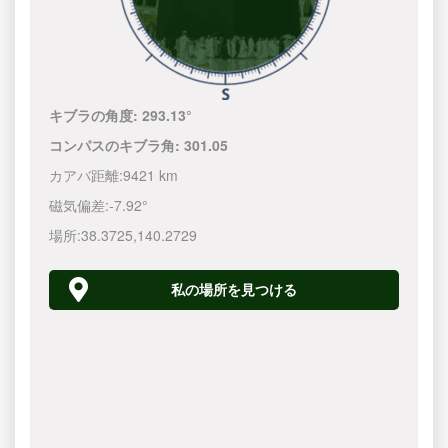
キブラの角度:
293.13°
コンパスのキブラ角:
301.05
カアバ距離:
9421 km
磁気偏差:
-7.92°
場所:
38.3725
,
140.2730
私の場所を見つける