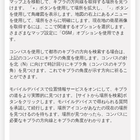
マップ上を移動して、キブラの方向線を取得する場所を見つ
けます。 「+」ボタンを使用して場所を拡大し、「-」ボタン
を使用して鳥瞰図を表示します。地図の右上にあるメニュー
を使用して、場所をさらに明確にします。現在地の衛星画像
を取得するには、ここで関連するオプションを選択します。
さまざまなマップ設定に「OSM」オプションを使用できま
す。
コンパスを使用して都市のキブラの方向を検索する場合は、
上記のコンパスにキブラの角度を使用します。コンパスの針
を北（N）に向けて時計回りにキブラ角（コンパスのキブラ
角）を見つけます。これでキブラの角度が示す方向に祈るこ
とができます。
モバイルデバイスで位置情報サービスをオンにして、キブラ
の道をより実際的に見つけます。 [サイトから場所を検索]ボ
タンをクリックします。モバイルデバイスで尋ねられる質問
を承認して続行します。場所アイコンがあなたの現在の場所
を見つけるのを待ちます。場所が見つかったら、コンパスに
必要なキブラの方向線とキブラの角度がわかります。