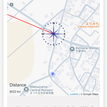
Distance
9522 km
| © Google Maps
Leaflet