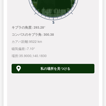
キブラの角度:
293.28°
コンパスのキブラ角:
300.38
カアバ距離:
9522 km
磁気偏差:
-7.10°
場所:
35.9000
,
140.1830
私の場所を見つける