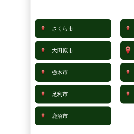
さくら市
大田原市
栃木市
足利市
鹿沼市