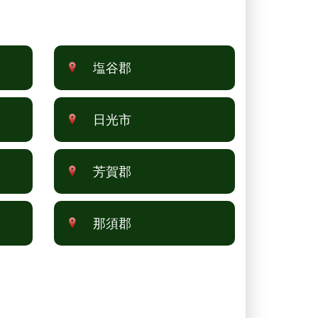
塩谷郡
日光市
芳賀郡
那須郡