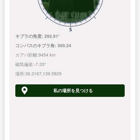
キブラの角度:
292.91°
コンパスのキブラ角:
300.24
カアバ距離:
9454 km
磁気偏差:
-7.33°
場所:
36.3167
,
139.5830
私の場所を見つける