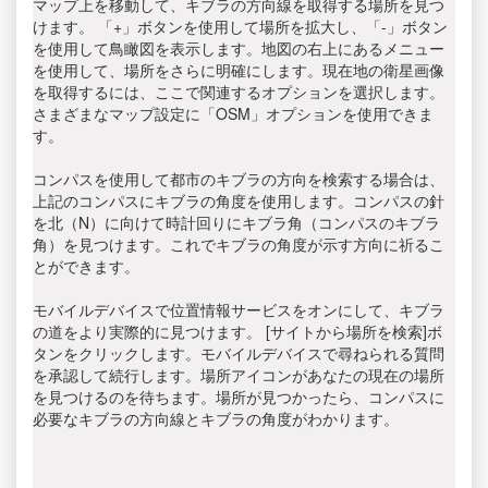
マップ上を移動して、キブラの方向線を取得する場所を見つ
けます。 「+」ボタンを使用して場所を拡大し、「-」ボタン
を使用して鳥瞰図を表示します。地図の右上にあるメニュー
を使用して、場所をさらに明確にします。現在地の衛星画像
を取得するには、ここで関連するオプションを選択します。
さまざまなマップ設定に「OSM」オプションを使用できま
す。
コンパスを使用して都市のキブラの方向を検索する場合は、
上記のコンパスにキブラの角度を使用します。コンパスの針
を北（N）に向けて時計回りにキブラ角（コンパスのキブラ
角）を見つけます。これでキブラの角度が示す方向に祈るこ
とができます。
モバイルデバイスで位置情報サービスをオンにして、キブラ
の道をより実際的に見つけます。 [サイトから場所を検索]ボ
タンをクリックします。モバイルデバイスで尋ねられる質問
を承認して続行します。場所アイコンがあなたの現在の場所
を見つけるのを待ちます。場所が見つかったら、コンパスに
必要なキブラの方向線とキブラの角度がわかります。