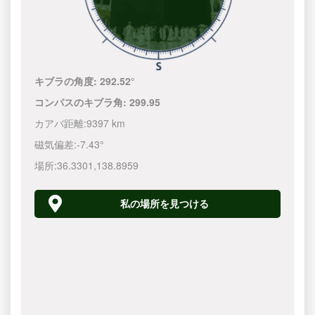
キブラの角度:
292.52°
コンパスのキブラ角:
299.95
カアバ距離:
9397 km
磁気偏差:
-7.43°
場所:
36.3301
,
138.8960
私の場所を見つける