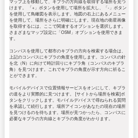
マップ上を移動して、キブラの方向線を取得する場所を見つ
けます。 「+」ボタンを使用して場所を拡大し、「-」ボタン
を使用して鳥瞰図を表示します。地図の右上にあるメニュー
を使用して、場所をさらに明確にします。現在地の衛星画像
を取得するには、ここで関連するオプションを選択します。
さまざまなマップ設定に「OSM」オプションを使用できま
す。
コンパスを使用して都市のキブラの方向を検索する場合は、
上記のコンパスにキブラの角度を使用します。コンパスの針
を北（N）に向けて時計回りにキブラ角（コンパスのキブラ
角）を見つけます。これでキブラの角度が示す方向に祈るこ
とができます。
モバイルデバイスで位置情報サービスをオンにして、キブラ
の道をより実際的に見つけます。 [サイトから場所を検索]ボ
タンをクリックします。モバイルデバイスで尋ねられる質問
を承認して続行します。場所アイコンがあなたの現在の場所
を見つけるのを待ちます。場所が見つかったら、コンパスに
必要なキブラの方向線とキブラの角度がわかります。