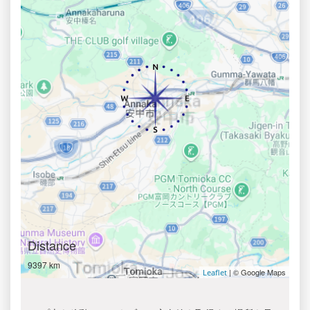
Distance
9397 km
| © Google Maps
Leaflet