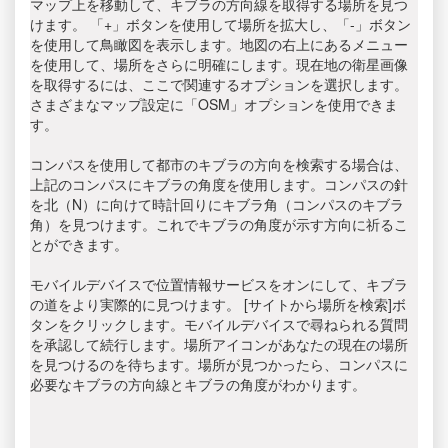
マップ上を移動して、キブラの方向線を取得する場所を見つ
けます。 「+」ボタンを使用して場所を拡大し、「-」ボタン
を使用して鳥瞰図を表示します。地図の右上にあるメニュー
を使用して、場所をさらに明確にします。現在地の衛星画像
を取得するには、ここで関連するオプションを選択します。
さまざまなマップ設定に「OSM」オプションを使用できま
す。
コンパスを使用して都市のキブラの方向を検索する場合は、
上記のコンパスにキブラの角度を使用します。コンパスの針
を北（N）に向けて時計回りにキブラ角（コンパスのキブラ
角）を見つけます。これでキブラの角度が示す方向に祈るこ
とができます。
モバイルデバイスで位置情報サービスをオンにして、キブラ
の道をより実際的に見つけます。 [サイトから場所を検索]ボ
タンをクリックします。モバイルデバイスで尋ねられる質問
を承認して続行します。場所アイコンがあなたの現在の場所
を見つけるのを待ちます。場所が見つかったら、コンパスに
必要なキブラの方向線とキブラの角度がわかります。