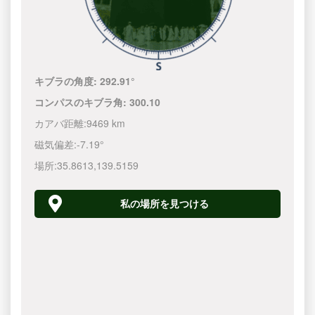
キブラの角度:
292.91°
コンパスのキブラ角:
300.10
カアバ距離:
9469 km
磁気偏差:
-7.19°
場所:
35.8613
,
139.5160
私の場所を見つける