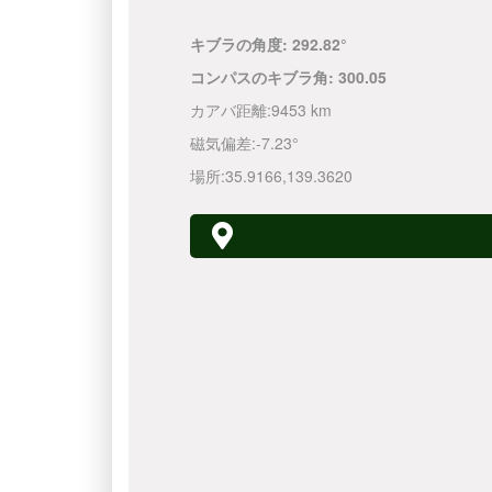
キブラの角度:
292.82°
コンパスのキブラ角:
300.05
カアバ距離:
9453 km
磁気偏差:
-7.23°
場所:
35.9166
,
139.3620