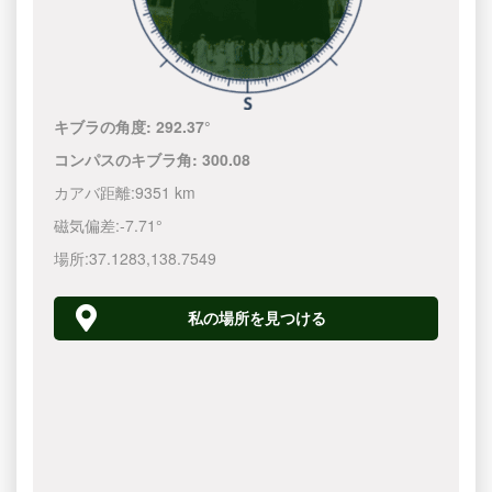
キブラの角度:
292.37°
コンパスのキブラ角:
300.08
カアバ距離:
9351 km
磁気偏差:
-7.71°
場所:
37.1283
,
138.7550
私の場所を見つける