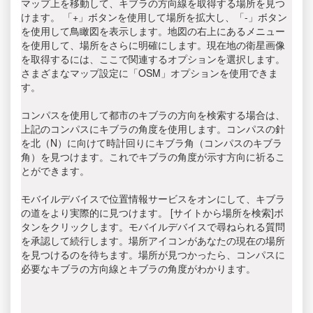
マップ上を移動して、キブラの方向線を取得する場所を見つ
けます。 「+」ボタンを使用して場所を拡大し、「-」ボタン
を使用して鳥瞰図を表示します。地図の右上にあるメニュー
を使用して、場所をさらに明確にします。現在地の衛星画像
を取得するには、ここで関連するオプションを選択します。
さまざまなマップ設定に「OSM」オプションを使用できま
す。
コンパスを使用して都市のキブラの方向を検索する場合は、
上記のコンパスにキブラの角度を使用します。コンパスの針
を北（N）に向けて時計回りにキブラ角（コンパスのキブラ
角）を見つけます。これでキブラの角度が示す方向に祈るこ
とができます。
モバイルデバイスで位置情報サービスをオンにして、キブラ
の道をより実際的に見つけます。 [サイトから場所を検索]ボ
タンをクリックします。モバイルデバイスで尋ねられる質問
を承認して続行します。場所アイコンがあなたの現在の場所
を見つけるのを待ちます。場所が見つかったら、コンパスに
必要なキブラの方向線とキブラの角度がわかります。