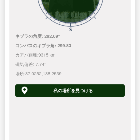
キブラの角度:
292.09°
コンパスのキブラ角:
299.83
カアバ距離:
9315 km
磁気偏差:
-7.74°
場所:
37.0252
,
138.2540
私の場所を見つける