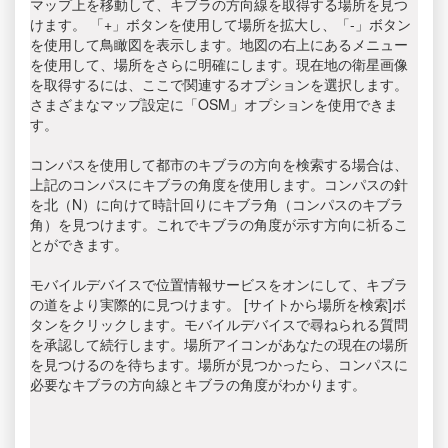
マップ上を移動して、キブラの方向線を取得する場所を見つ
けます。 「+」ボタンを使用して場所を拡大し、「-」ボタン
を使用して鳥瞰図を表示します。地図の右上にあるメニュー
を使用して、場所をさらに明確にします。現在地の衛星画像
を取得するには、ここで関連するオプションを選択します。
さまざまなマップ設定に「OSM」オプションを使用できま
す。
コンパスを使用して都市のキブラの方向を検索する場合は、
上記のコンパスにキブラの角度を使用します。コンパスの針
を北（N）に向けて時計回りにキブラ角（コンパスのキブラ
角）を見つけます。これでキブラの角度が示す方向に祈るこ
とができます。
モバイルデバイスで位置情報サービスをオンにして、キブラ
の道をより実際的に見つけます。 [サイトから場所を検索]ボ
タンをクリックします。モバイルデバイスで尋ねられる質問
を承認して続行します。場所アイコンがあなたの現在の場所
を見つけるのを待ちます。場所が見つかったら、コンパスに
必要なキブラの方向線とキブラの角度がわかります。