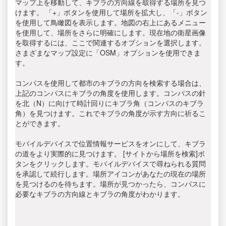
マップ上を移動して、キブラの方向線を取得する場所を見つ
けます。 「+」ボタンを使用して場所を拡大し、「-」ボタン
を使用して鳥瞰図を表示します。地図の右上にあるメニュー
を使用して、場所をさらに明確にします。現在地の衛星画像
を取得するには、ここで関連するオプションを選択します。
さまざまなマップ設定に「OSM」オプションを使用できま
す。
コンパスを使用して都市のキブラの方向を検索する場合は、
上記のコンパスにキブラの角度を使用します。コンパスの針
を北（N）に向けて時計回りにキブラ角（コンパスのキブラ
角）を見つけます。これでキブラの角度が示す方向に祈るこ
とができます。
モバイルデバイスで位置情報サービスをオンにして、キブラ
の道をより実際的に見つけます。 [サイトから場所を検索]ボ
タンをクリックします。モバイルデバイスで尋ねられる質問
を承認して続行します。場所アイコンがあなたの現在の場所
を見つけるのを待ちます。場所が見つかったら、コンパスに
必要なキブラの方向線とキブラの角度がわかります。