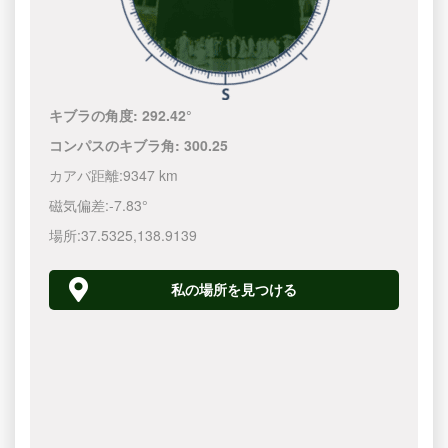
キブラの角度:
292.42°
コンパスのキブラ角:
300.25
カアバ距離:
9347 km
磁気偏差:
-7.83°
場所:
37.5325
,
138.9140
私の場所を見つける