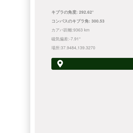
キブラの角度:
292.62°
コンパスのキブラ角:
300.53
カアバ距離:
9363 km
磁気偏差:
-7.91°
場所:
37.9484
,
139.3270