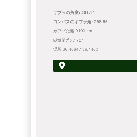
キブラの角度:
291.14°
コンパスのキブラ角:
298.86
カアバ距離:
9190 km
磁気偏差:
-7.72°
場所:
36.4084
,
136.4460