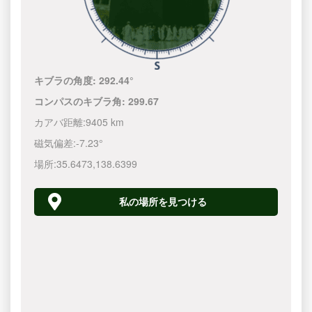
キブラの角度:
292.44°
コンパスのキブラ角:
299.67
カアバ距離:
9405 km
磁気偏差:
-7.23°
場所:
35.6473
,
138.6400
私の場所を見つける