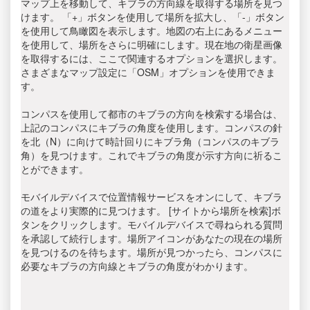
マップ上を移動して、キブラの方向線を取得する場所を見つ
けます。 「+」ボタンを使用して場所を拡大し、「-」ボタン
を使用して鳥瞰図を表示します。地図の右上にあるメニュー
を使用して、場所をさらに明確にします。現在地の衛星画像
を取得するには、ここで関連するオプションを選択します。
さまざまなマップ設定に「OSM」オプションを使用できま
す。
コンパスを使用して都市のキブラの方向を検索する場合は、
上記のコンパスにキブラの角度を使用します。コンパスの針
を北（N）に向けて時計回りにキブラ角（コンパスのキブラ
角）を見つけます。これでキブラの角度が示す方向に祈るこ
とができます。
モバイルデバイスで位置情報サービスをオンにして、キブラ
の道をより実際的に見つけます。 [サイトから場所を検索]ボ
タンをクリックします。モバイルデバイスで尋ねられる質問
を承認して続行します。場所アイコンがあなたの現在の場所
を見つけるのを待ちます。場所が見つかったら、コンパスに
必要なキブラの方向線とキブラの角度がわかります。