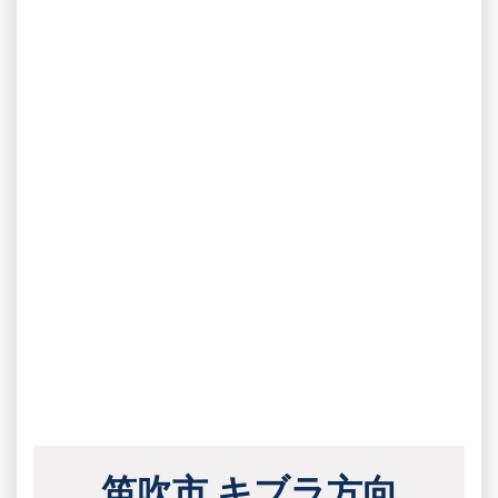
笛吹市 キブラ方向