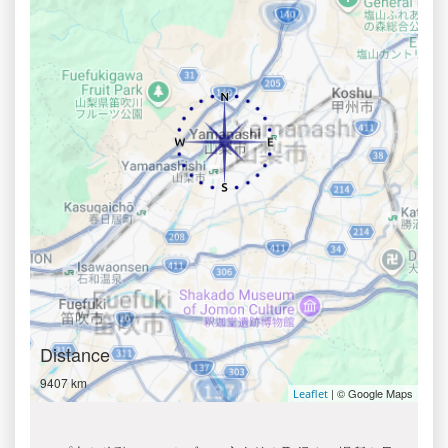
Distance
9407 km
| © Google Maps
Leaflet