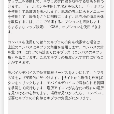
マップ上を移動して、キブラの方向線を取得する場所を見つ
けます。 「+」ボタンを使用して場所を拡大し、「-」ボタン
を使用して鳥瞰図を表示します。地図の右上にあるメニュー
を使用して、場所をさらに明確にします。現在地の衛星画像
を取得するには、ここで関連するオプションを選択します。
さまざまなマップ設定に「OSM」オプションを使用できま
す。
コンパスを使用して都市のキブラの方向を検索する場合は、
上記のコンパスにキブラの角度を使用します。コンパスの針
を北（N）に向けて時計回りにキブラ角（コンパスのキブラ
角）を見つけます。これでキブラの角度が示す方向に祈るこ
とができます。
モバイルデバイスで位置情報サービスをオンにして、キブラ
の道をより実際的に見つけます。 [サイトから場所を検索]ボ
タンをクリックします。モバイルデバイスで尋ねられる質問
を承認して続行します。場所アイコンがあなたの現在の場所
を見つけるのを待ちます。場所が見つかったら、コンパスに
必要なキブラの方向線とキブラの角度がわかります。