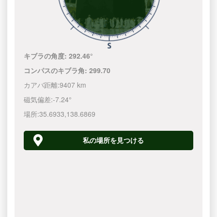
キブラの角度:
292.46°
コンパスのキブラ角:
299.70
カアバ距離:
9407 km
磁気偏差:
-7.24°
場所:
35.6933
,
138.6870
私の場所を見つける