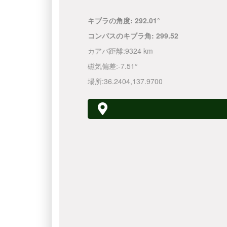
キブラの角度:
292.01°
コンパスのキブラ角:
299.52
カアバ距離:
9324 km
磁気偏差:
-7.51°
場所:
36.2404
,
137.9700