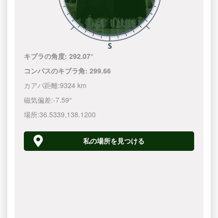
キブラの角度:
292.07°
コンパスのキブラ角:
299.66
カアバ距離:
9324 km
磁気偏差:
-7.59°
場所:
36.5339
,
138.1200
私の場所を見つける