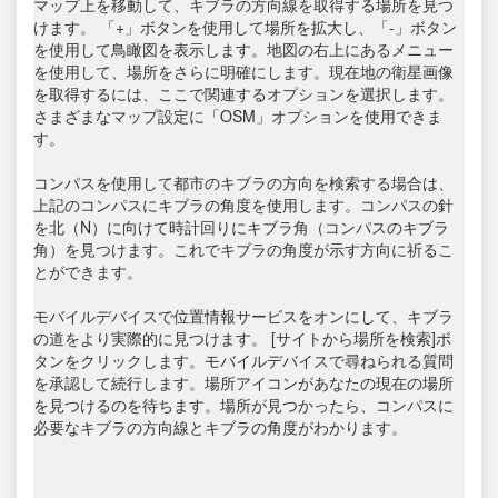
マップ上を移動して、キブラの方向線を取得する場所を見つ
けます。 「+」ボタンを使用して場所を拡大し、「-」ボタン
を使用して鳥瞰図を表示します。地図の右上にあるメニュー
を使用して、場所をさらに明確にします。現在地の衛星画像
を取得するには、ここで関連するオプションを選択します。
さまざまなマップ設定に「OSM」オプションを使用できま
す。
コンパスを使用して都市のキブラの方向を検索する場合は、
上記のコンパスにキブラの角度を使用します。コンパスの針
を北（N）に向けて時計回りにキブラ角（コンパスのキブラ
角）を見つけます。これでキブラの角度が示す方向に祈るこ
とができます。
モバイルデバイスで位置情報サービスをオンにして、キブラ
の道をより実際的に見つけます。 [サイトから場所を検索]ボ
タンをクリックします。モバイルデバイスで尋ねられる質問
を承認して続行します。場所アイコンがあなたの現在の場所
を見つけるのを待ちます。場所が見つかったら、コンパスに
必要なキブラの方向線とキブラの角度がわかります。