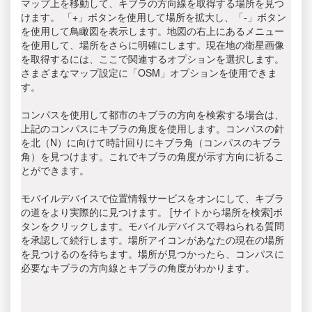
マップ上を移動して、キブラの方向線を取得する場所を見つ
けます。 「+」ボタンを使用して場所を拡大し、「-」ボタン
を使用して鳥瞰図を表示します。地図の右上にあるメニュー
を使用して、場所をさらに明確にします。現在地の衛星画像
を取得するには、ここで関連するオプションを選択します。
さまざまなマップ設定に「OSM」オプションを使用できま
す。
コンパスを使用して都市のキブラの方向を検索する場合は、
上記のコンパスにキブラの角度を使用します。コンパスの針
を北（N）に向けて時計回りにキブラ角（コンパスのキブラ
角）を見つけます。これでキブラの角度が示す方向に祈るこ
とができます。
モバイルデバイスで位置情報サービスをオンにして、キブラ
の道をより実際的に見つけます。 [サイトから場所を検索]ボ
タンをクリックします。モバイルデバイスで尋ねられる質問
を承認して続行します。場所アイコンがあなたの現在の場所
を見つけるのを待ちます。場所が見つかったら、コンパスに
必要なキブラの方向線とキブラの角度がわかります。