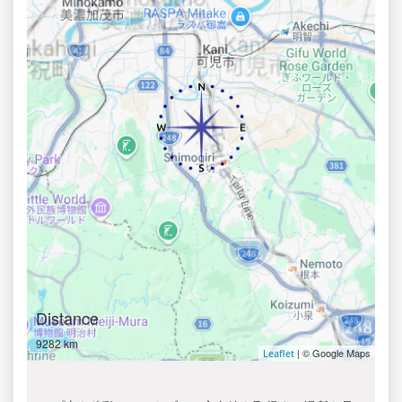
Distance
9282 km
| © Google Maps
Leaflet