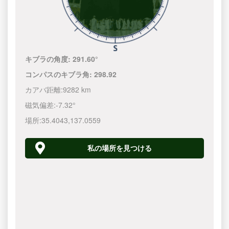
キブラの角度:
291.60°
コンパスのキブラ角:
298.92
カアバ距離:
9282 km
磁気偏差:
-7.32°
場所:
35.4043
,
137.0560
私の場所を見つける