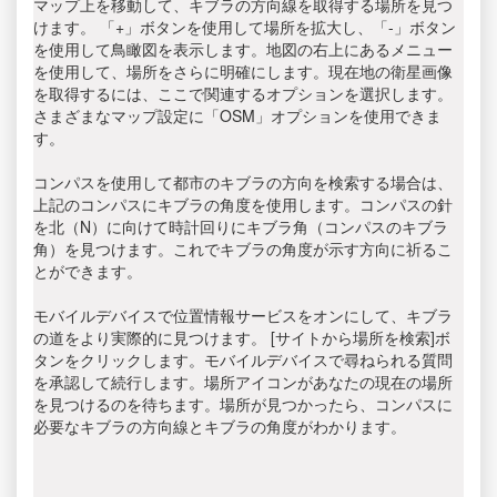
マップ上を移動して、キブラの方向線を取得する場所を見つ
けます。 「+」ボタンを使用して場所を拡大し、「-」ボタン
を使用して鳥瞰図を表示します。地図の右上にあるメニュー
を使用して、場所をさらに明確にします。現在地の衛星画像
を取得するには、ここで関連するオプションを選択します。
さまざまなマップ設定に「OSM」オプションを使用できま
す。
コンパスを使用して都市のキブラの方向を検索する場合は、
上記のコンパスにキブラの角度を使用します。コンパスの針
を北（N）に向けて時計回りにキブラ角（コンパスのキブラ
角）を見つけます。これでキブラの角度が示す方向に祈るこ
とができます。
モバイルデバイスで位置情報サービスをオンにして、キブラ
の道をより実際的に見つけます。 [サイトから場所を検索]ボ
タンをクリックします。モバイルデバイスで尋ねられる質問
を承認して続行します。場所アイコンがあなたの現在の場所
を見つけるのを待ちます。場所が見つかったら、コンパスに
必要なキブラの方向線とキブラの角度がわかります。