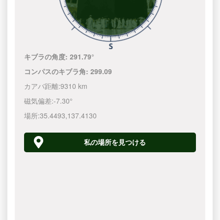
キブラの角度:
291.79°
コンパスのキブラ角:
299.09
カアバ距離:
9310 km
磁気偏差:
-7.30°
場所:
35.4493
,
137.4130
私の場所を見つける