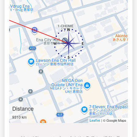
Distance
9310 km
| © Google Maps
Leaflet